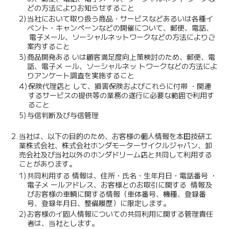
どの方法によりお知らせすること
2)
当社において取り扱う商品・サービスなどあるいは各種イ
ベント・キャンペーンなどの開催について、郵便、電話、
電子メール、ソーシャルネットワークなどの方法によりご
案内すること
3)
商品開発ある いは顧客満足度向上策検討のため、郵便、電
話、電子メ ール、ソーシャルネッ トワークなどの方法によ
りアンケート調査を実施すること
4)
保険代理店と して、損害保険およびこれらに付帯 ・関連
するサービスの提供等の業務の遂行に必要な範囲で利用す
ること
5)
与信判断及び与信管理
2.
当社は、以下の目的のため、お客様の個人情報を本田技研工
業株式会社、株式会社ホンダモーターサイクルジャパン、卸
売会社及び当社以外のホンダドリーム店と共同して利用する
ことがあります。
1)
共同利用する 情報は、住所・氏名・生年月日・電話番号 ・
電子メ ールアドレス、お客様とのお取引に関する 情報及
びお客様の車輌に関する情報（車体番号、機種、登録番
号、登録年月日、整備履歴）に限定します。
2)
お客様のイ固人情報についての共同利用に関する管理責任
者は、当社とします。