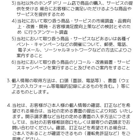
3)
当社以外のホンダ ドリ ーム店で商品の購入、サービスの提
供を受ける 場合にお客様にご満足いただけるような商品や
サーピスを提供するため
4)
当社において取り扱う商品・サービスの市場調査・品質向
上・改善・開発・お客様満足度向上策などの検討とそのた
め に行うアンケート調査
5)
当社において取り扱う商品・サーピスなどあるいは各種イ
ベント・キャンペーンなどの開催について、郵便、電話、
電子メール、ソーシャルネットワークなどの方法によりご
案内すること
6)
当社において取り扱う商品のリコール・改善措置・サービ
スキャンペーンを実行すること及びそのご案内をすること
3.
個人情報の取得方法は、口頭（面談、電話等）、書面（ウェ
ブ上の入カフォーム等電磁的記録によるものを含む。）等に
よるものとします。
4.
当社は、お客様がご本人様の個人情報の確認、訂正などを希
望される場合は、当社の定める書面の提出により対応 いたし
ます。開示請求書など当社の定める書面の入手方法につきま
しては、当社のお客様相談窓口もしくは最寄りの店舗までお
問い合わせください。確認、訂正などを希望される場合は、
ご本人であることが確認できるもの（運転免許証など）をご
用意ください。